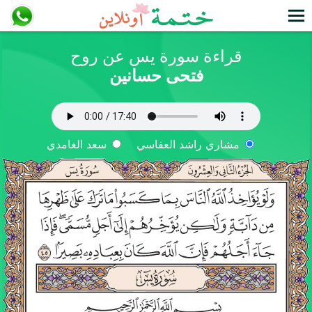
قراءة سورة يس عن روح
فتحى حسانين
مشاري راشد العفاسي
سعد الغامدي