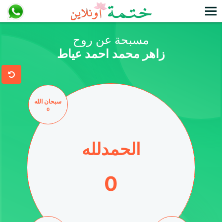
مسبحة عن روح
زاهر محمد احمد عياط
سبحان الله
0
الحمدلله
المجموع
0
0