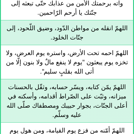
وآته برحمتك الأمن من عذابك حتّى تبعثه إلى
جنّتك يا أرحم الرّاحمين.
اللهمّ انقله من مواطن الدّود، وضيق اللّحود، إلى
جنّات الخلود.
اللهمّ احمه تحت الأرض، واستره يوم العرض، ولا
تخزه يوم يبعثون "يوم لا ينفع مالٌ ولا بنون إلّا من
أتى الله بقلبٍ سليم".
اللهمّ يمّن كتابه، ويسّر حسابه، وثقّل بالحسنات
ميزانه، وثبّت على الصّراط أقدامه، وأسكنه في
أعلى الجنّات، بجوار حبيبك ومصطفاك صلّى الله
عليه وسلّم.
اللهمّ أمّنه من فزع يوم القيامة، ومن هول يوم