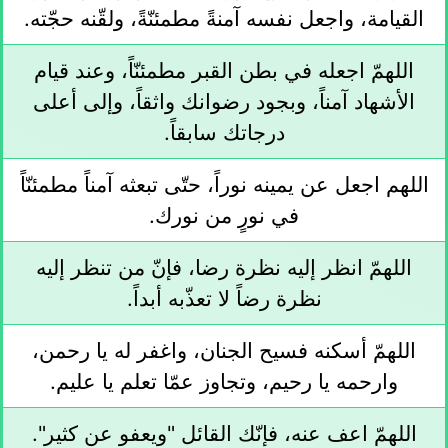
القيامة، واجعل نفسه آمنةً مطمئنّةً، ولقّنه حجّته.
اللهمّ اجعله في بطن القبر مطمئنّاً، وعند قيام
الأشهاد آمناً، وبجود رضوانك واثقاً، وإلى أعلى
درجاتك سابقاً.
اللهم اجعل عن يمينه نوراً، حتّى تبعثه آمناً مطمئنّاً
في نورٍ من نورك.
اللهمّ انظر إليه نظرة رضا، فإنّ من تنظر إليه
نظرة رضاً لا تعذّبه أبداً.
اللهمّ أسكنه فسيح الجنان، واغفر له يا رحمن،
وارحمه يا رحيم، وتجاوز عمّا تعلم يا عليم.
اللهمّ اعف عنه، فإنّك القائل "ويعفو عن كثير".