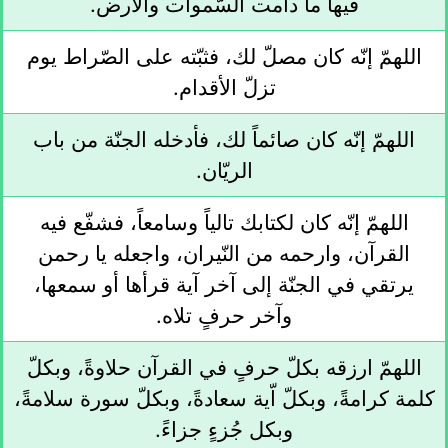
فيها ما دامت السّموات والأرض.
اللهمّ إنّه كان مصلّ لك، فثبّته على الصّراط يوم
تزلّ الأقدام.
اللهمّ إنّه كان صائماً لك، فأدخله الجنّة من باب
الريّان.
اللهمّ إنّه كان لكتابك تالياً وسامعاً، فشفّع فيه
القرآن، وارحمه من النّيران، واجعله يا رحمن
يرتقي في الجنّة إلى آخر آية قرأها أو سمعها،
وآخر حرفٍ تلاه.
اللهمّ ارزقه بكلّ حرفٍ في القرآن حلاوةً، وبكلّ
كلمة كرامةً، وبكلّ اّية سعادةً، وبكلّ سورة سلامةً،
وبكل جُزءٍ جزاءً.