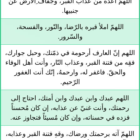
اللهمّ أعده من عذاب القبر، وجفاف ِالأرض عن
جنبيها.
اللهمّ املأ قبره بالرّضا، والنّور، والفسحة،
والسّرور.
اللهم إنّ العارف أرحومة في ذمّتك، وحبل جوارك،
فقِه من فتنة القبر، وعذاب النّار، وأنت أهل الوفاء
والحقّ. فاغفر له، وارحمهُ، إنّك أنت الغفور
الرّحيم.
اللهم عبدك وابن عبدك وابن أمتك، احتاج إلى
رحمتك، وأنت غنيّ عن عذابه، إن كان مُحسناً
فزده في حسناته، وإن كان مُسيئاً فتجاوز عنه.
اللهمّ آته برحمتك ورضاك، وقهِ فتنة القبر وعذابه،