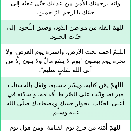
وآته برحمتك الأمن من عذابك حتّى تبعثه إلى
جنّتك يا أرحم الرّاحمين.
اللهمّ انقله من مواطن الدّود، وضيق اللّحود، إلى
جنّات الخلود.
اللهمّ احمه تحت الأرض، واستره يوم العرض، ولا
تخزه يوم يبعثون "يوم لا ينفع مالٌ ولا بنون إلّا من
أتى الله بقلبٍ سليم".
اللهمّ يمّن كتابه، ويسّر حسابه، وثقّل بالحسنات
ميزانه، وثبّت على الصّراط أقدامه، وأسكنه في
أعلى الجنّات، بجوار حبيبك ومصطفاك صلّى الله
عليه وسلّم.
اللهمّ أمّنه من فزع يوم القيامة، ومن هول يوم