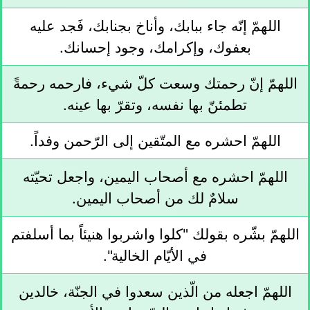
اللهمّ إنّه جاء ببابك، وأناخ بجنابك، فَجد عليه
بعفوك، وإكرامك، وجود إحسانك.
اللهمّ إنّ رحمتك وسعت كلّ شيء، فارحمه رحمةً
تطمئنّ بها نفسه، وتقرّ بها عينه.
اللهمّ احشره مع المتّقين إلى الرّحمن وفداً.
اللهمّ احشره مع أصحاب اليمين، واجعل تحيّته
سلامٌ لك من أصحاب اليمين.
اللهمّ بشّره بقولك "كلوا واشربوا هنيئاً بما أسلفتم
في الأيّام الخالية".
اللهمّ اجعله من الّذين سعدوا في الجنّة، خالدين