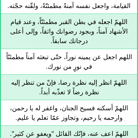
القيامة، واجعل نفسه آمنةً مطمئنّةً، ولقّنه حجّته.
اللهمّ اجعله في بطن القبر مطمئنّاً، وعند قيام
الأشهاد آمناً، وبجود رضوانك واثقاً، وإلى أعلى
درجاتك سابقاً.
اللهم اجعل عن يمينه نوراً، حتّى تبعثه آمناً مطمئنّاً
في نورٍ من نورك.
اللهمّ انظر إليه نظرة رضا، فإنّ من تنظر إليه
نظرة رضاً لا تعذّبه أبداً.
اللهمّ أسكنه فسيح الجنان، واغفر له يا رحمن،
وارحمه يا رحيم، وتجاوز عمّا تعلم يا عليم.
اللهمّ اعف عنه، فإنّك القائل "ويعفو عن كثير".