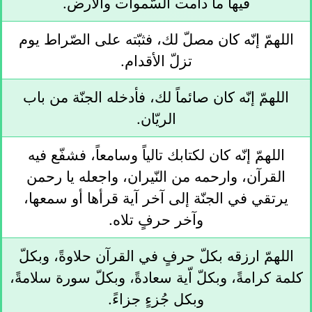
فيها ما دامت السّموات والأرض.
اللهمّ إنّه كان مصلّ لك، فثبّته على الصّراط يوم
تزلّ الأقدام.
اللهمّ إنّه كان صائماً لك، فأدخله الجنّة من باب
الريّان.
اللهمّ إنّه كان لكتابك تالياً وسامعاً، فشفّع فيه
القرآن، وارحمه من النّيران، واجعله يا رحمن
يرتقي في الجنّة إلى آخر آية قرأها أو سمعها،
وآخر حرفٍ تلاه.
اللهمّ ارزقه بكلّ حرفٍ في القرآن حلاوةً، وبكلّ
كلمة كرامةً، وبكلّ اّية سعادةً، وبكلّ سورة سلامةً،
وبكل جُزءٍ جزاءً.