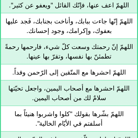
اللهمّ اعف عنها، فإنّك القائل "ويعفو عن كثير".
اللهمّ إنّها جاءت ببابك، وأناخت بجنابك، فَجد عليها
بعفوك، وإكرامك، وجود إحسانك.
اللهمّ إنّ رحمتك وسعت كلّ شيء، فارحمها رحمةً
تطمئنّ بها نفسها، وتقرّ بها عينها.
اللهمّ احشرها مع المتّقين إلى الرّحمن وفداً.
اللهمّ احشرها مع أصحاب اليمين، واجعل تحيّتها
سلامٌ لك من أصحاب اليمين.
اللهمّ بشّرها بقولك "كلوا واشربوا هنيئاً بما
أسلفتم في الأيّام الخالية".