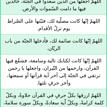
اللهمّ اجعلها من الّذين سعدوا في الجنّة، خالدين
فيها ما دامت السّموات والأرض.
اللهمّ إنّها كانت مصلّية لك، فثبّتها على الصّراط
يوم تزلّ الأقدام.
اللهمّ إنّها كانت صائمة لك، فأدخلها الجنّة من باب
الريّان.
اللهمّ إنّها كانت لكتابك تالية وسامعة، فشفّع فيها
القرآن، وارحمها من النّيران، واجعلها يا رحمن
ترتقي في الجنّة إلى آخر آية قرأتها أو سمعتها،
وآخر حرفٍ تلتها.
اللهمّ ارزقها بكلّ حرفٍ في القرآن حلاوةً، وبكلّ
كلمة كرامةً، وبكلّ اّية سعادةً، وبكلّ سورة سلامةً،