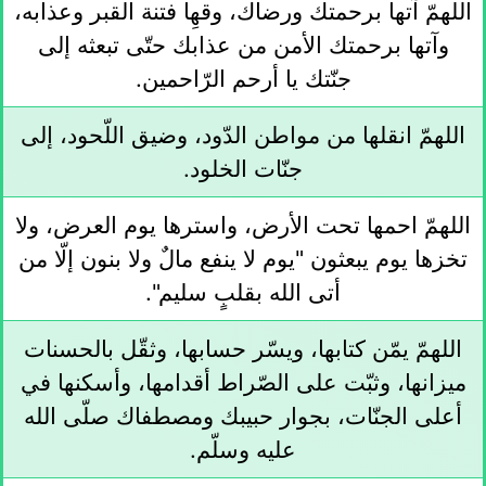
اللهمّ آتها برحمتك ورضاك، وقهِا فتنة القبر وعذابه،
وآتها برحمتك الأمن من عذابك حتّى تبعثه إلى
جنّتك يا أرحم الرّاحمين.
اللهمّ انقلها من مواطن الدّود، وضيق اللّحود، إلى
جنّات الخلود.
اللهمّ احمها تحت الأرض، واسترها يوم العرض، ولا
تخزها يوم يبعثون "يوم لا ينفع مالٌ ولا بنون إلّا من
أتى الله بقلبٍ سليم".
اللهمّ يمّن كتابها، ويسّر حسابها، وثقّل بالحسنات
ميزانها، وثبّت على الصّراط أقدامها، وأسكنها في
أعلى الجنّات، بجوار حبيبك ومصطفاك صلّى الله
عليه وسلّم.