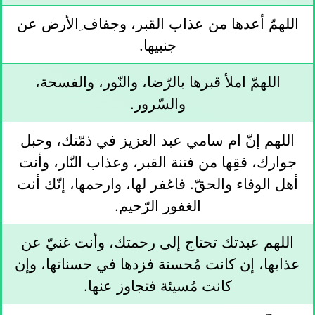
اللهمّ أعدها من عذاب القبر، وجفاف ِالأرض عن
جنبيها.
اللهمّ املأ قبرها بالرّضا، والنّور، والفسحة،
والسّرور.
اللهم إنّ ام سامي عبد العزيز في ذمّتك، وحبل
جوارك، فقِها من فتنة القبر، وعذاب النّار، وأنت
أهل الوفاء والحقّ. فاغفر لها، وارحمها، إنّك أنت
الغفور الرّحيم.
اللهم عبدتك تحتاج إلى رحمتك، وأنت غنيّ عن
عذابها، إن كانت مُحسنة فزدها في حسناتها، وإن
كانت مُسيئة فتجاوز عنها.