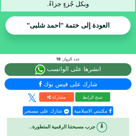
وبكل جُزءٍ جزاءً.
العودة إلى ختمة
"احمد شلبى"
عدد الزوار:
19
انشرها على الواتسب
شارك على فيس بوك
نسخ الرابط
مشاركة
مكتبتي الاسلامية
شارك على مسنجر
جرب مسبحتنا الرقمية المتطورة..