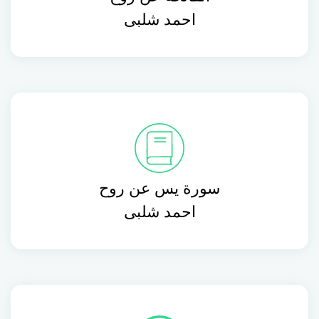
احمد شلبى
سورة يس عن روح
احمد شلبى