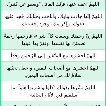
اللهمّ اعف عنها، فإنّك القائل "ويعفو عن كثير".
اللهمّ إنّها جاءت ببابك، وأناخت بجنابك، فَجد عليها
بعفوك، وإكرامك، وجود إحسانك.
اللهمّ إنّ رحمتك وسعت كلّ شيء، فارحمها رحمةً
تطمئنّ بها نفسها، وتقرّ بها عينها.
اللهمّ احشرها مع المتّقين إلى الرّحمن وفداً.
اللهمّ احشرها مع أصحاب اليمين، واجعل تحيّتها
سلامٌ لك من أصحاب اليمين.
اللهمّ بشّرها بقولك "كلوا واشربوا هنيئاً بما
أسلفتم في الأيّام الخالية".