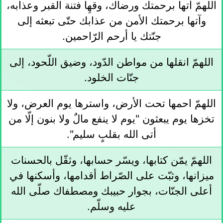
اللهمّ آتها برحمتك ورضاك، وقهِا فتنة القبر وعذابه،
وآتها برحمتك الأمن من عذابك حتّى تبعثه إلى
جنّتك يا أرحم الرّاحمين.
اللهمّ انقلها من مواطن الدّود، وضيق اللّحود، إلى
جنّات الخلود.
اللهمّ احمها تحت الأرض، واسترها يوم العرض، ولا
تخزها يوم يبعثون "يوم لا ينفع مالٌ ولا بنون إلّا من
أتى الله بقلبٍ سليم".
اللهمّ يمّن كتابها، ويسّر حسابها، وثقّل بالحسنات
ميزانها، وثبّت على الصّراط أقدامها، وأسكنها في
أعلى الجنّات، بجوار حبيبك ومصطفاك صلّى الله
عليه وسلّم.