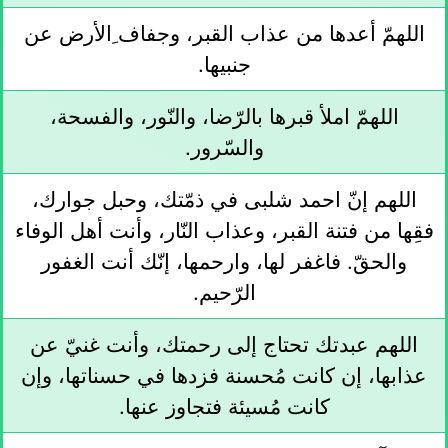
اللهمّ أعدها من عذاب القبر، وجفاف ِالأرض عن
جنبيها.
اللهمّ املأ قبرها بالرّضا، والنّور، والفسحة،
والسّرور.
اللهم إنّ احمد شلبى في ذمّتك، وحبل جوارك،
فقِها من فتنة القبر، وعذاب النّار، وأنت أهل الوفاء
والحقّ. فاغفر لها، وارحمها، إنّك أنت الغفور
الرّحيم.
اللهم عبدتك تحتاج إلى رحمتك، وأنت غنيّ عن
عذابها، إن كانت مُحسنة فزدها في حسناتها، وإن
كانت مُسيئة فتجاوز عنها.