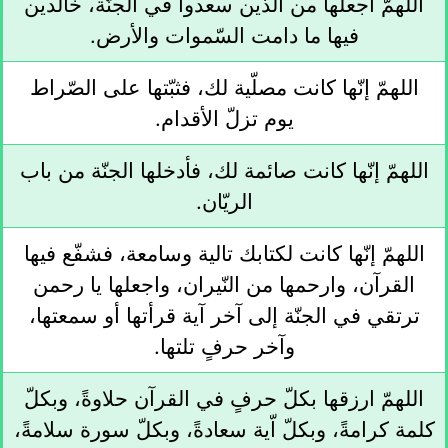
اللهمّ اجعلها من الّذين سعدوا في الجنّة، خالدين
فيها ما دامت السّموات والأرض.
اللهمّ إنّها كانت مصلّية لك، فثبّتها على الصّراط
يوم تزلّ الأقدام.
اللهمّ إنّها كانت صائمة لك، فأدخلها الجنّة من باب
الريّان.
اللهمّ إنّها كانت لكتابك تالية وسامعة، فشفّع فيها
القرآن، وارحمها من النّيران، واجعلها يا رحمن
ترتقي في الجنّة إلى آخر آية قرأتها أو سمعتها،
وآخر حرفٍ تلتها.
اللهمّ ارزقها بكلّ حرفٍ في القرآن حلاوةً، وبكلّ
كلمة كرامةً، وبكلّ اّية سعادةً، وبكلّ سورة سلامةً،