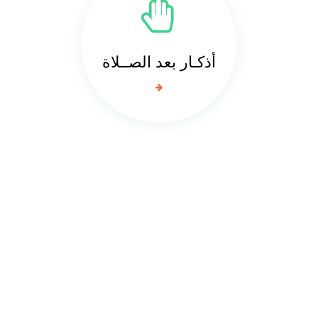
أذكـار بعد الصــلاة