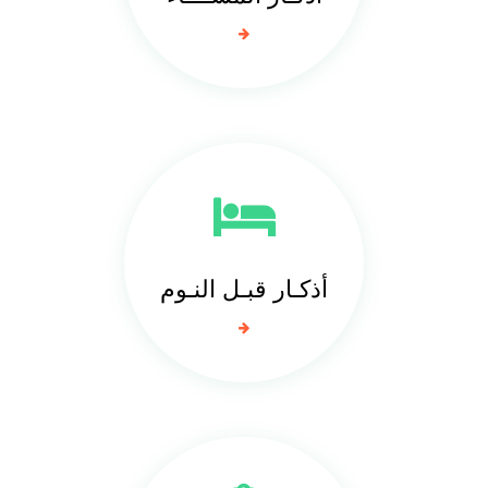
أذكـار قبـل النـوم