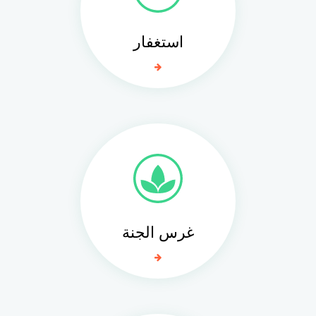
استغفار
غرس الجنة