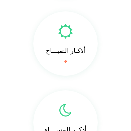
أذكـار الصبـــاح
أذكـار المســــاء