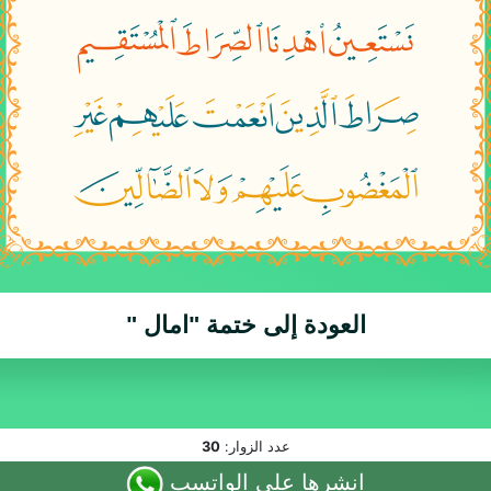
العودة إلى ختمة
"امال "
عدد الزوار:
30
انشرها على الواتسب