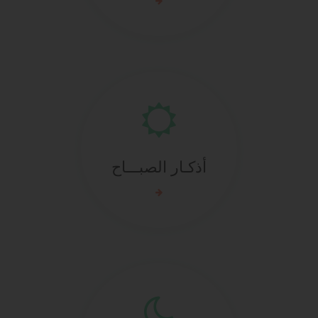
أذكـار الصبـــاح