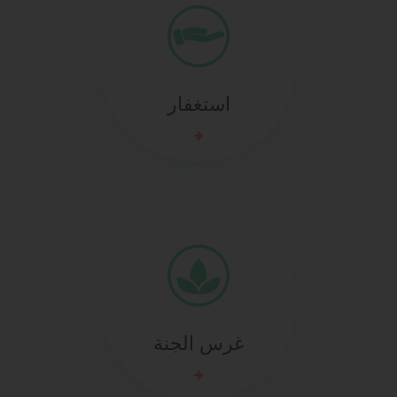
استغفار
غرس الجنة