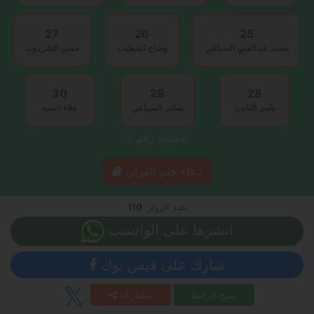
27
26
25
محمد عبدالغني السباعي
وضاح الخطيب
حسن الشردوب
30
29
28
ناصر الناصر
سامر السباعي
علاء السيد
الختمه رقم
1
دعاء ختم القرآن
عدد الزوار:
110
انشرها على الواتسب
شارك على فيس بوك
نسخ الرابط
مشاركة