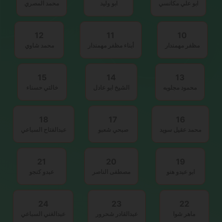
ابو علي مكانسي
ابو وليد
محمد المصري
12
11
10
مظفر مهمندار
أبناء مظفر مهمندار
محمد شاوي
15
14
13
محمود مجلوبه
الشيخ ابو عادل
خالتي حسناء
18
17
16
محمد عقيل سويد
صبحي شعبو
عبدالفتاح السباعي
21
20
19
ابو عبدو هنو
مصطفى الناصر
عبدو كنجو
24
23
22
ماهر شوا
عبدالقادر شحرور
عبدالغني السباعي