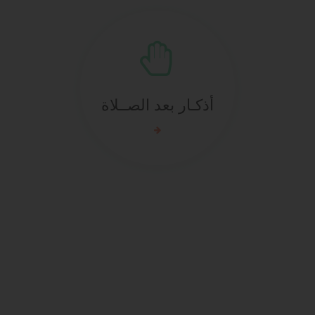
أذكـار بعد الصــلاة