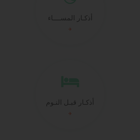
أذكـار المســــاء
أذكـار قبـل النـوم