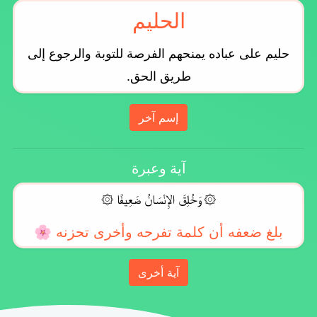
الحليم
حليم على عباده يمنحهم الفرصة للتوبة والرجوع إلى
طريق الحق.
إسم آخر
آية وعبرة
۞ وَخُلِقَ الإِنْسَانُ ضَعِيفًا ۞
بلغ ضعفه أن كلمة تفرحه وأخرى تحزنه 🌸
آية أخرى