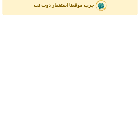
جرب موقعنا استغفار دوت نت