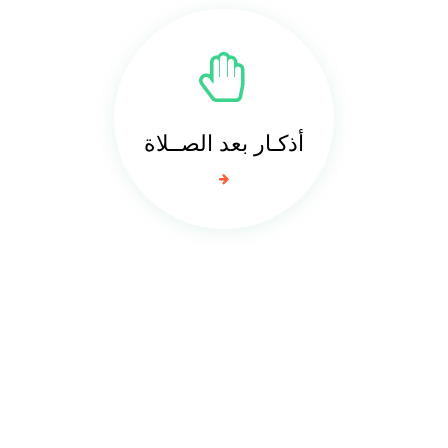
أذكـار بعد الصــلاة