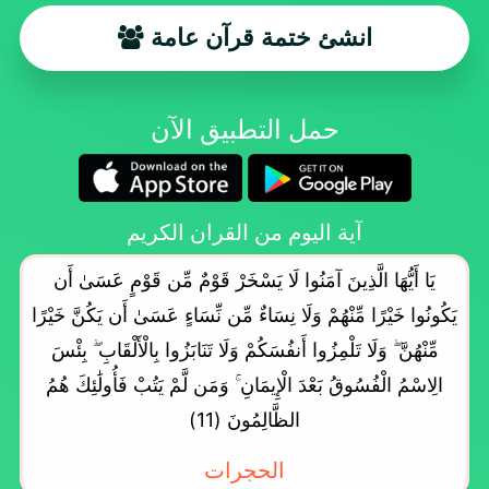
انشئ ختمة قرآن عامة
حمل التطبيق الآن
آية اليوم من القران الكريم
يَا أَيُّهَا الَّذِينَ آمَنُوا لَا يَسْخَرْ قَوْمٌ مِّن قَوْمٍ عَسَىٰ أَن
يَكُونُوا خَيْرًا مِّنْهُمْ وَلَا نِسَاءٌ مِّن نِّسَاءٍ عَسَىٰ أَن يَكُنَّ خَيْرًا
مِّنْهُنَّ ۖ وَلَا تَلْمِزُوا أَنفُسَكُمْ وَلَا تَنَابَزُوا بِالْأَلْقَابِ ۖ بِئْسَ
الِاسْمُ الْفُسُوقُ بَعْدَ الْإِيمَانِ ۚ وَمَن لَّمْ يَتُبْ فَأُولَٰئِكَ هُمُ
الظَّالِمُونَ (11)
الحجرات