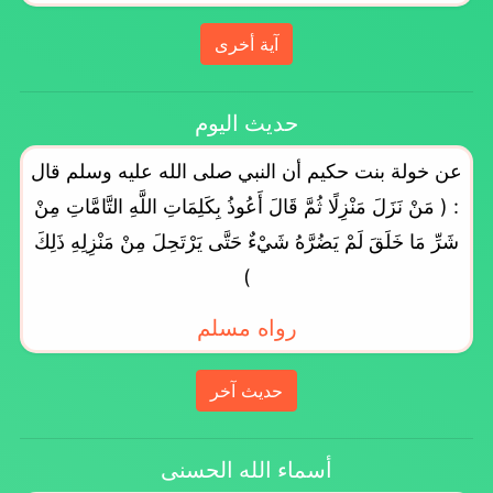
آية أخرى
حديث اليوم
عن خولة بنت حكيم أن النبي صلى الله عليه وسلم قال
: ( مَنْ نَزَلَ مَنْزِلًا ثُمَّ قَالَ أَعُوذُ بِكَلِمَاتِ اللَّهِ التَّامَّاتِ مِنْ
شَرِّ مَا خَلَقَ لَمْ يَضُرَّهُ شَيْءٌ حَتَّى يَرْتَحِلَ مِنْ مَنْزِلِهِ ذَلِكَ
)
رواه مسلم
حديث آخر
أسماء الله الحسنى