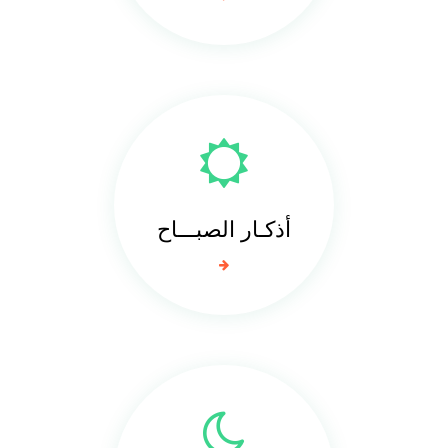
أذكـار الصبـــاح