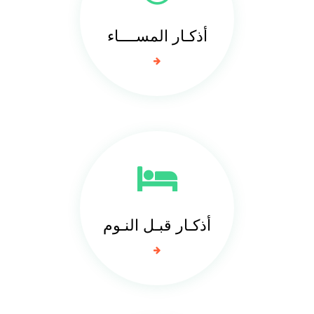
أذكـار المســــاء
أذكـار قبـل النـوم