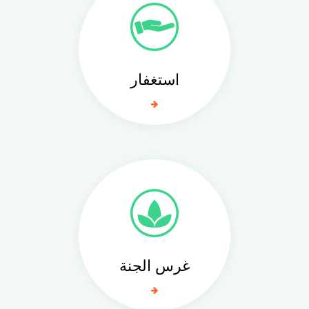
استغفار
غرس الجنة