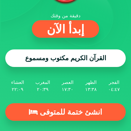
دقيقة من وقتك
إبدأ الآن
القرآن الكريم مكتوب ومسموع
الفجر
الظهر
العصر
المغرب
العشاء
٢٢:٠٩
٢٠:٣٩
١٧:٣٠
١٣:٣٨
٠٤:٤٧
انشئ ختمة للمتوفى