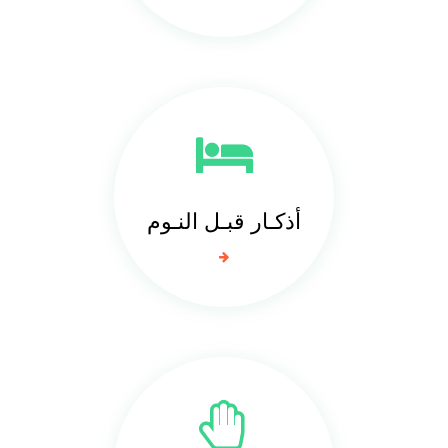
أذكـار قبـل النـوم