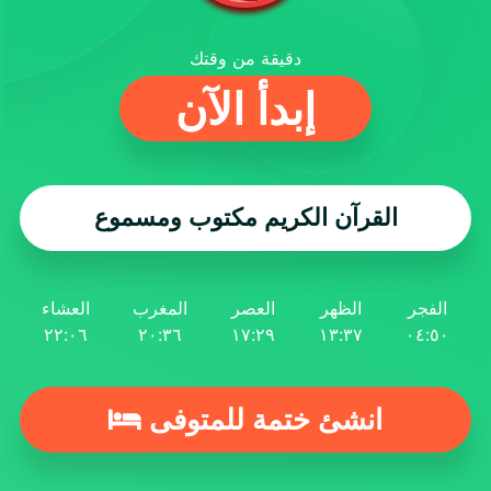
دقيقة من وقتك
إبدأ الآن
القرآن الكريم مكتوب ومسموع
الفجر
الظهر
العصر
المغرب
العشاء
٢٢:٠٦
٢٠:٣٦
١٧:٢٩
١٣:٣٧
٠٤:٥٠
انشئ ختمة للمتوفى