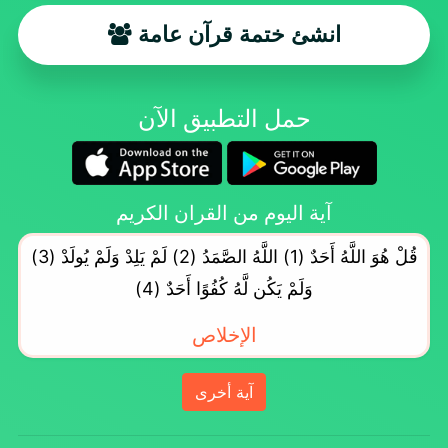
انشئ ختمة قرآن عامة
حمل التطبيق الآن
آية اليوم من القران الكريم
قُلْ هُوَ اللَّهُ أَحَدٌ (1) اللَّهُ الصَّمَدُ (2) لَمْ يَلِدْ وَلَمْ يُولَدْ (3)
وَلَمْ يَكُن لَّهُ كُفُوًا أَحَدٌ (4)
الإخلاص
آية أخرى