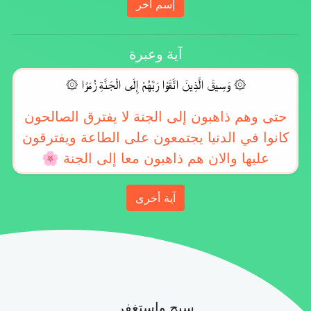
إسم آخر
آية وعبرة
۞ وَسِيقَ الَّذِينَ اتَّقَوْا رَبَّهُمْ إِلَى الْجَنَّةِ زُمَرًا ۞
حتى وهم ذاهبون إلى الجنة لا يفترق الصالحون
كانوا في الدنيا يجتمعون على الطاعة ويفترقون
عليها والان هم ذاهبون معا إلى الجنة 🌸
آية أخرى
سبح وإستغفر