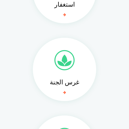
استغفار
غرس الجنة