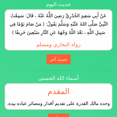
حديث اليوم
عَنْ أَبِي سَعِيدٍ الخُدْرِيِّ رَضِيَ اللَّهُ عَنْهُ ، قَالَ: سَمِعْتُ
النَّبِيَّ صَلَّى اللهُ عَلَيْهِ وَسَلَّمَ يَقُولُ: ( مَنْ صَامَ يَوْمًا فِي
سَبِيلِ اللَّهِ ، بَعَّدَ اللَّهُ وَجْهَهُ عَنِ النَّارِ سَبْعِينَ خَرِيفًا )
رواه البخاري ومسلم
حديث آخر
أسماء الله الحسنى
المقدم
وحده مالك القدرة على تقديم أقدار ومصائر عباده بيده.