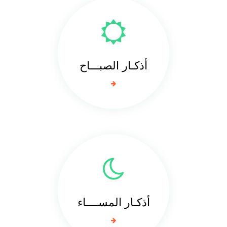
أذكـار الصبـــاح
أذكـار المســــاء