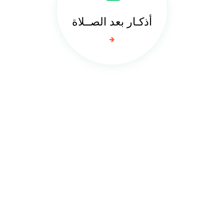
أذكـار بعد الصــلاة