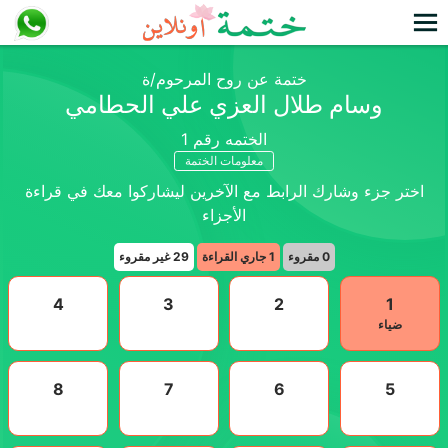
ختمة عن روح المرحوم/ة
وسام طلال العزي علي الحطامي
الختمه رقم
1
معلومات الختمة
اختر جزء وشارك الرابط مع الآخرين ليشاركوا معك في قراءة
الأجزاء
0
مقروء
1
جاري القراءة
29
غير مقروء
4
3
2
1
ضياء
8
7
6
5