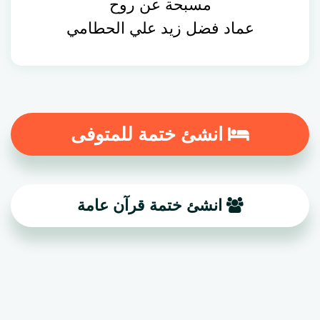
مسبحة عن روح
عماد فضل زيد علي الحطامي
انشئ ختمة للمتوفى
انشئ ختمة قرآن عامة