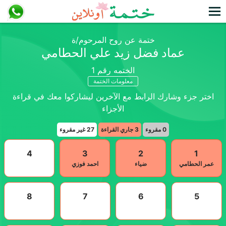
ختمة عن روح المرحوم/ة
عماد فضل زيد علي الحطامي
الختمه رقم
1
معلومات الختمة
اختر جزء وشارك الرابط مع الآخرين ليشاركوا معك في قراءة
الأجزاء
0
مقروء
3
جاري القراءة
27
غير مقروء
4
3
2
1
عمر الحطامي
ضياء
احمد فوزي
8
7
6
5