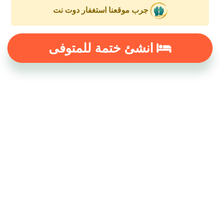
جرب موقعنا استغفار دوت نت
انشئ ختمة للمتوفى