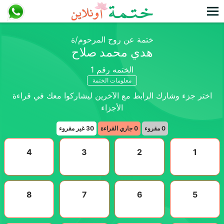
ختمة عن روح المرحوم/ة
هدي محمد صلاح
الختمه رقم
1
معلومات الختمة
اختر جزء وشارك الرابط مع الآخرين ليشاركوا معك في قراءة
الأجزاء
0
مقروء
0
جاري القراءة
30
غير مقروء
4
3
2
1
8
7
6
5