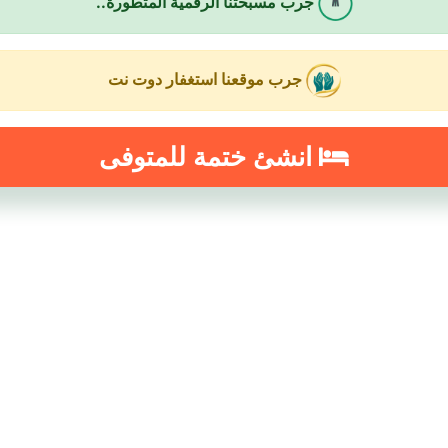
جرب مسبحتنا الرقمية المتطورة..
جرب موقعنا استغفار دوت نت
انشئ ختمة للمتوفى