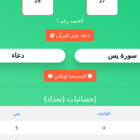
28
27
الختمه رقم
1
دعاء ختم القرآن
سورة يس
دعاء
المسبحة اونلاين
إحصائيات (تعداد)
الفاتحة
يس
5
4