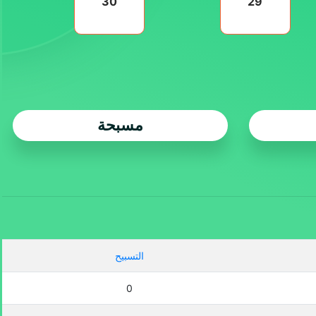
30
29
مسبحة
التسبيح
0