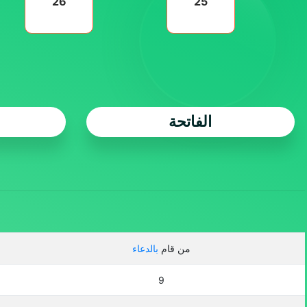
26
25
الفاتحة
من قام
بالدعاء
9