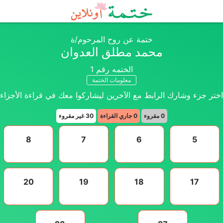
ختمة عن روح المرحوم/ة
محمد مطلق العدوان
الختمه رقم
1
معلومات الختمة
اختر جزء وشارك الرابط مع الآخرين ليشاركوا معك في قراءة الأجزاء
0
مقروء
0
جاري القراءة
30
غير مقروء
8
7
6
5
20
19
18
17