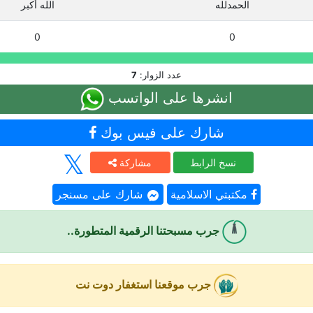
الحمدلله
الله أكبر
0
0
عدد الزوار:
7
انشرها على الواتسب
شارك على فيس بوك
نسخ الرابط
مشاركة
مكتبتي الاسلامية
شارك على مسنجر
جرب مسبحتنا الرقمية المتطورة..
جرب موقعنا استغفار دوت نت