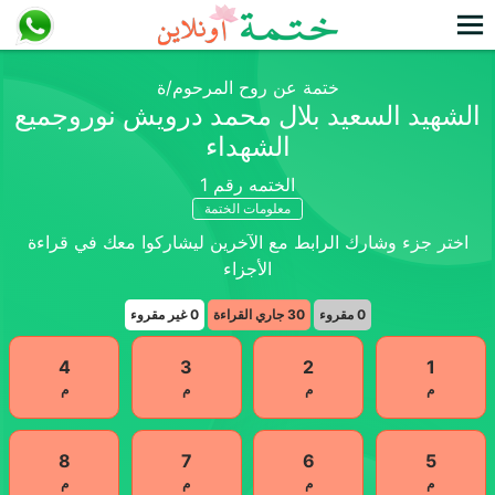
ختمة عن روح المرحوم/ة
الشهيد السعيد بلال محمد درويش نوروجميع
الشهداء
الختمه رقم
1
معلومات الختمة
اختر جزء وشارك الرابط مع الآخرين ليشاركوا معك في قراءة
الأجزاء
0
مقروء
30
جاري القراءة
0
غير مقروء
4
3
2
1
م
م
م
م
8
7
6
5
م
م
م
م