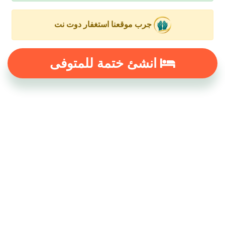
جرب موقعنا استغفار دوت نت
انشئ ختمة للمتوفى