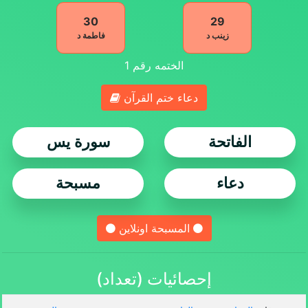
30
29
زينب د
فاطمة د
الختمه رقم
1
دعاء ختم القرآن
الفاتحة
سورة يس
دعاء
مسبحة
المسبحة اونلاين
إحصائيات (تعداد)