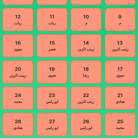
12
11
10
9
م
م
رباب
رباب
16
15
14
13
زينب الزين
زينب الزين
خضر
نجوى
20
19
18
17
نجوى
رشا
نجوى
زينب الزين
24
23
22
21
هنادي
زينب الزين
ابو رامي
محمد
28
27
26
25
محمد
ابو رامي
ابو رامي
هنادي