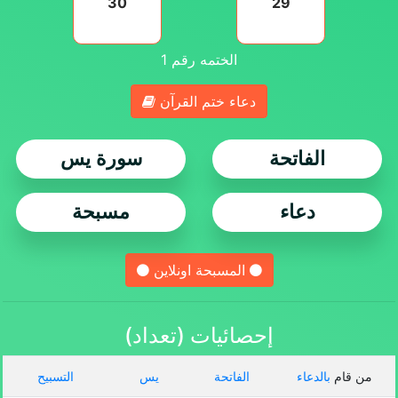
30
29
الختمه رقم
1
دعاء ختم القرآن
الفاتحة
سورة يس
دعاء
مسبحة
المسبحة اونلاين
إحصائيات (تعداد)
من قام
بالدعاء
الفاتحة
يس
التسبيح