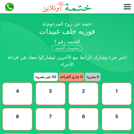
ختمة عن روح المرحوم/ة
فوزيه خلف عبيدات
الختمه رقم
1
معلومات الختمة
اختر جزء وشارك الرابط مع الآخرين ليشاركوا معك في قراءة
الأجزاء
0
مقروء
0
جاري القراءة
30
غير مقروء
4
3
2
1
8
7
6
5