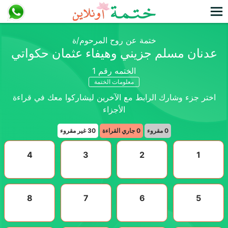
ختمة عن روح المرحوم/ة
عدنان مسلم جزيني وهيفاء عثمان حكواتي
الختمه رقم
1
معلومات الختمة
اختر جزء وشارك الرابط مع الآخرين ليشاركوا معك في قراءة
الأجزاء
0
مقروء
0
جاري القراءة
30
غير مقروء
4
3
2
1
8
7
6
5