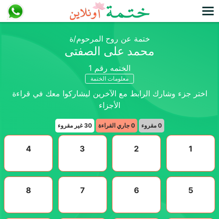
ختمة عن روح المرحوم/ة
محمد على الصفتى
الختمه رقم
1
معلومات الختمة
اختر جزء وشارك الرابط مع الآخرين ليشاركوا معك في قراءة
الأجزاء
0
مقروء
0
جاري القراءة
30
غير مقروء
4
3
2
1
8
7
6
5