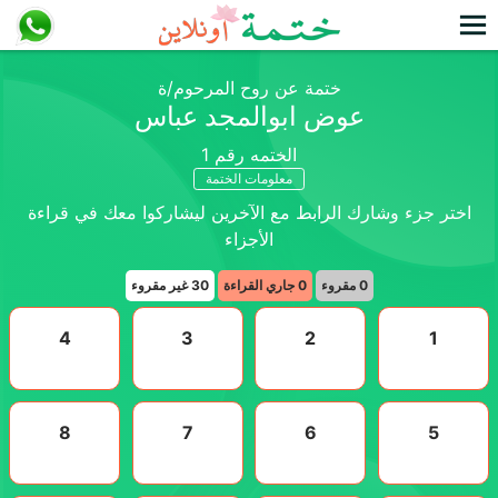
ختمة عن روح المرحوم/ة
عوض ابوالمجد عباس
الختمه رقم
1
معلومات الختمة
اختر جزء وشارك الرابط مع الآخرين ليشاركوا معك في قراءة
الأجزاء
0
مقروء
0
جاري القراءة
30
غير مقروء
4
3
2
1
8
7
6
5