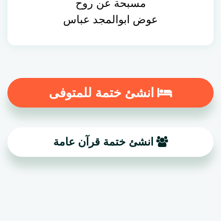
مسبحة عن روح
عوض ابوالمجد عباس
انشئ ختمة للمتوفى
انشئ ختمة قرآن عامة