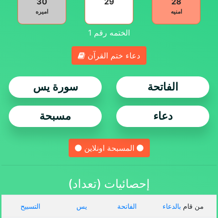
30
29
28
امنيه
اميره
الختمه رقم
1
دعاء ختم القرآن
الفاتحة
سورة يس
دعاء
مسبحة
المسبحة اونلاين
إحصائيات (تعداد)
من قام
بالدعاء
الفاتحة
يس
التسبيح