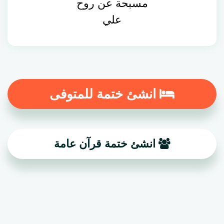
مسبحة عن روح
علي
انشئ ختمة للمتوفى
انشئ ختمة قرآن عامة