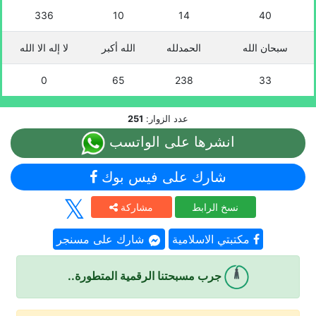
336
10
14
40
سبحان الله
الحمدلله
الله أكبر
لا إله الا الله
0
65
238
33
عدد الزوار:
251
انشرها على الواتسب
شارك على فيس بوك
نسخ الرابط
مشاركة
مكتبتي الاسلامية
شارك على مسنجر
جرب مسبحتنا الرقمية المتطورة..