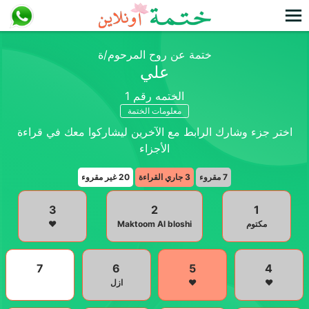
ختمة عن روح المرحوم/ة
علي
الختمه رقم
1
معلومات الختمة
اختر جزء وشارك الرابط مع الآخرين ليشاركوا معك في قراءة
الأجزاء
7
مقروء
3
جاري القراءة
20
غير مقروء
3
2
1
مكتوم
Maktoom Al bloshi
♥️
7
6
5
4
❤️
❤️
ازل