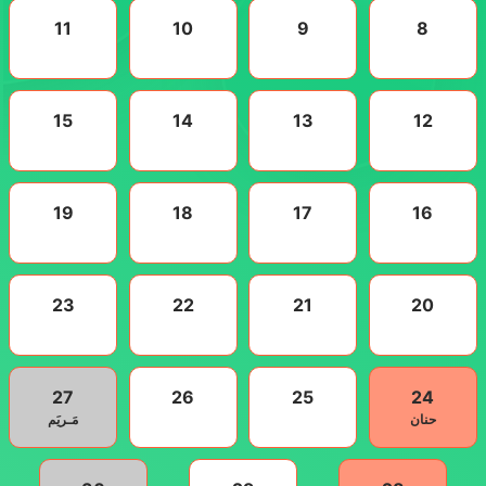
11
10
9
8
15
14
13
12
19
18
17
16
23
22
21
20
27
26
25
24
حنان
مَـريَم